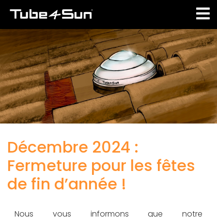
Aller
au
contenu
principal
Décembre 2024 :
Fermeture pour les fêtes
de fin d’année !
Nous vous informons que notre