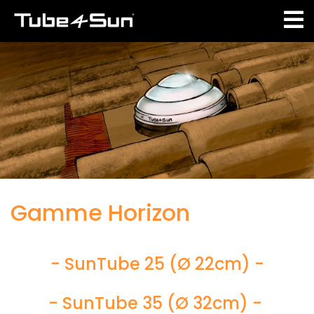
Aller
au
contenu
principal
Gamme Horizon
- SunTube 25 (Ø 22cm) -
- SunTube 35 (Ø 32cm) -