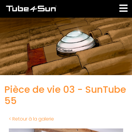
Aller
au
contenu
principal
Pièce de vie 03 - SunTube
55
< Retour à la galerie